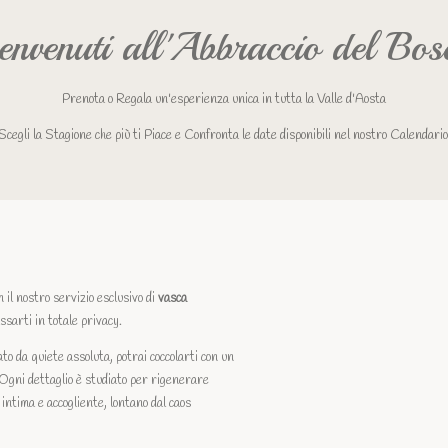
envenuti all'Abbraccio del Bos
Prenota o Regala un'esperienza unica in tutta la Valle d'Aosta
Scegli la Stagione che più ti Piace e Confronta le date disponibili nel nostro Calendario
il nostro servizio esclusivo di
vasca
ssarti in totale privacy.
to da quiete assoluta, potrai coccolarti con un
. Ogni dettaglio è studiato per rigenerare
intima e accogliente, lontano dal caos