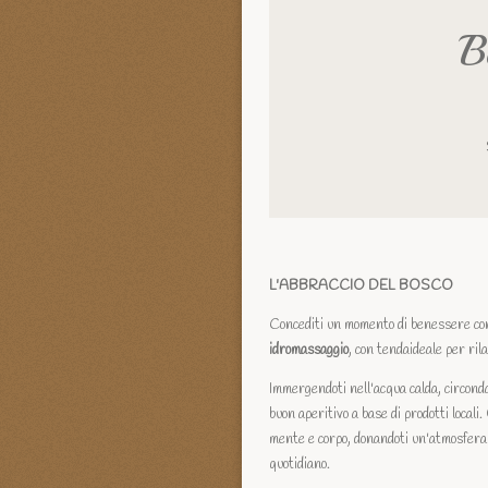
B
L'ABBRACCIO DEL BOSCO
Concediti un momento di benessere con 
idromassaggio
, con tendaideale per rila
Immergendoti nell'acqua calda, circonda
buon aperitivo a base di prodotti locali
mente e corpo, donandoti un'atmosfera 
quotidiano.