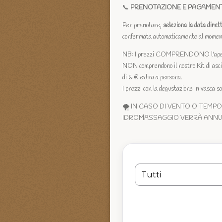
📞
PRENOTAZIONE E PAGAMEN
Per prenotare,
seleziona la data dire
confermata automaticamente al moment
NB: I prezzi COMPRENDONO l'aperiti
NON comprendono il nostro Kit di asciu
di 6 € extra a persona.
I prezzi con la degustazione in vasca s
🌪️ IN CASO DI VENTO O TEMPO
IDROMASSAGGIO VERRÀ ANNULL