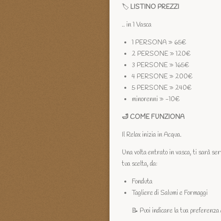
🏷️
LISTINO PREZZI
.. in 1 Vasca
1 PERSONA » 65€
2 PERSONE » 120€
3 PERSONE » 165€
4 PERSONE » 200€
5 PERSONE » 240€
minorenni » -10€
🛁 COME FUNZIONA
Il Relax inizia in Acqua.
Una volta entrato in vasca, ti sarà se
tua scelta, da:
Fonduta
Tagliere di Salumi e Formaggi
📝 Puoi indicare la tua preferenza